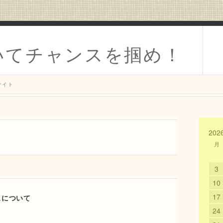
いてチャンスを掴め！
サイト
202
月
3
10
17
スについて
24