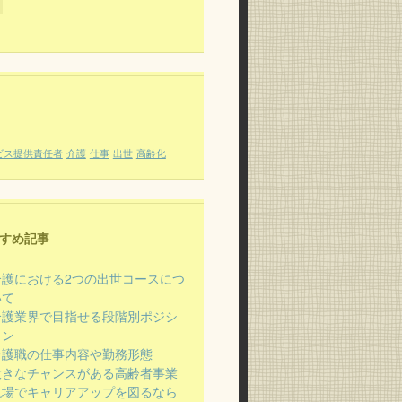
ビス提供責任者
介護
仕事
出世
高齢化
すめ記事
介護における2つの出世コースにつ
いて
介護業界で目指せる段階別ポジシ
ョン
介護職の仕事内容や勤務形態
大きなチャンスがある高齢者事業
現場でキャリアアップを図るなら