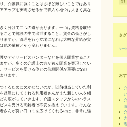
31
り、介護職に就くことはさほど難しいことではあり
アアップを実現させるかで収入や地位は大きく異な
きく分けて二つの道があります。一つは資格を取得
ることで施設の中で出世すること。賃金の低さがし
タグ
りますが、管理を行う立場になれば大幅な昇給が実
は他の業種とそう変わりません。
サー
護やデイサービスセンターなどを個人開業すること
ますが、多くの介護士の方が独立開業を実現してい
、サービスを受ける側との信頼関係が重要になの
まります。
おす
つくるために欠かせないのが、以前担当していた利
を贔屓にしてくれる利用者さんがまた新しい人を紹
どん広がっていきます。介護スタッフからのハラス
ビスを受ける高齢者は不安を抱えています。そんな
者さんが良い口コミを広げてくれるのは、非常に強